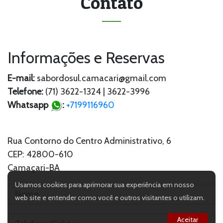
Contato
Informações e Reservas
E-mail:
sabordosul.camacari@gmail.com
Telefone:
(71) 3622-1324 | 3622-3996
Whatsapp
:
+7199116960
Rua Contorno do Centro Administrativo, 6
CEP: 42800-610
Camaçari-BA
Usamos cookies para aprimorar sua experiência em nosso
web site e entender como você e outros visitantes o utilizam.
Aceitar